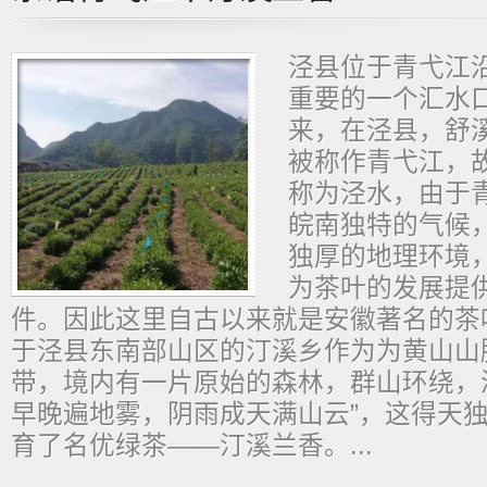
​泾县位于青弋江
重要的一个汇水
来，在泾县，舒
被称作青弋江，
称为泾水，由于
皖南独特的气候
独厚的地理环境
为茶叶的发展提
件。因此这里自古以来就是安徽著名的茶
于泾县东南部山区的汀溪乡作为为黄山山
带，境内有一片原始的森林，群山环绕，
早晚遍地雾，阴雨成天满山云”，这得天
育了名优绿茶——汀溪兰香。...