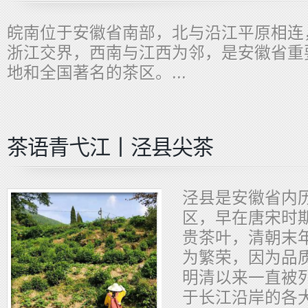
​皖南位于安徽省南部，北与沿江平原相
浙江交界，西南与江西为邻，是安徽省重
地和全国著名的茶区。...
茶语青弋江丨泾县尖茶
泾县是安徽省内
区，早在唐宋时
贵茶叶，清朝末
为繁荣，因为品
明清以来一直被
于长江沿岸的各