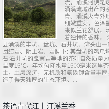
流，涌溪河便是
涌溪流域出产的
青。涌溪火青外
细嫩重实，色泽
来似兰花舒展，
着独特的香味。 
县涌溪的丰坑、盘坑、石井坑、湾头山一
团结岩、阴上岩、岩脚下; 其盘坑的鸡爪
石;石井坑的鹰窝岩等地的茶叶自然质量为
温度15℃，年均匀降水量1500毫米这里
土，土层深沉，无机质和氨磷钾含量丰厚
造了得天独厚的生态环境。...
茶语青弋江丨汀溪兰香